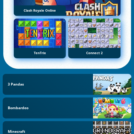
Clash Royale Online
TenTrix
Connect 2
3 Pandas
Bombardeo
Minecraft