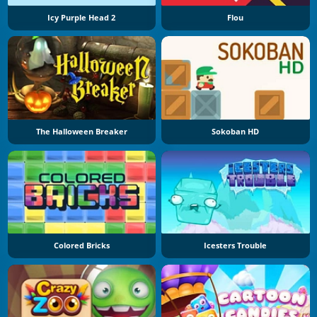
Icy Purple Head 2
Flou
The Halloween Breaker
Sokoban HD
Colored Bricks
Icesters Trouble