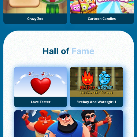
Crazy Zoo
Cartoon Candies
Hall of
Fame
Love Tester
Fireboy And Watergirl 1