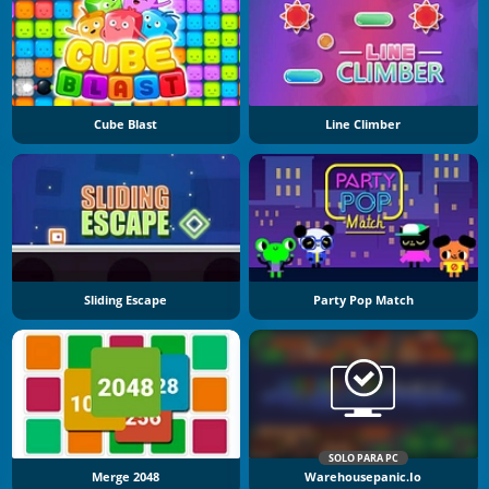
Cube Blast
Line Climber
Sliding Escape
Party Pop Match
SOLO PARA PC
Merge 2048
Warehousepanic.io