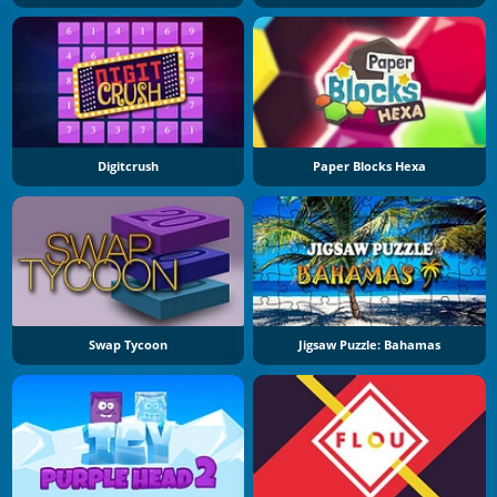
Digitcrush
Paper Blocks Hexa
Swap Tycoon
Jigsaw Puzzle: Bahamas