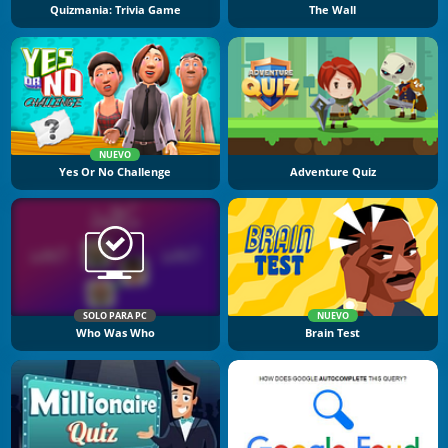
Quizmania: Trivia Game
The Wall
NUEVO
Yes Or No Challenge
Adventure Quiz
SOLO PARA PC
NUEVO
Who Was Who
Brain Test