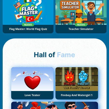
NUEVO
NUEVO
Flag Master: World Flag Quiz
Teacher Simulator
Hall of
Fame
Love Tester
Fireboy And Watergirl 1