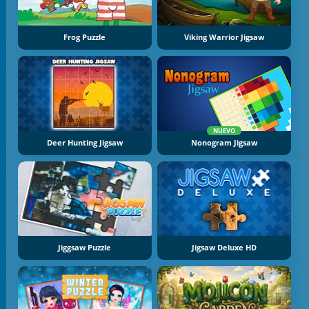
Frog Puzzle
Viking Warrior Jigsaw
NUEVO
Deer Hunting Jigsaw
Nonogram Jigsaw
Jiggsaw Puzzle
Jigsaw Deluxe HD