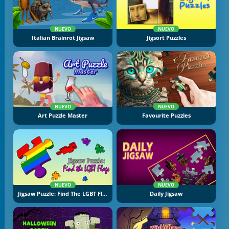
NUEVO
NUEVO
Italian Brainrot Jigsaw
Jigsort Puzzles
NUEVO
NUEVO
Art Puzzle Master
Favourite Puzzles
NUEVO
NUEVO
Jigsaw Puzzle: Find The LGBT Flags
Daily Jigsaw