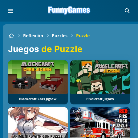
Reflexión
Puzzles
Puzzle
Juegos
de Puzzle
Blockcraft Cars Jigsaw
Pixelcraft Jigsaw