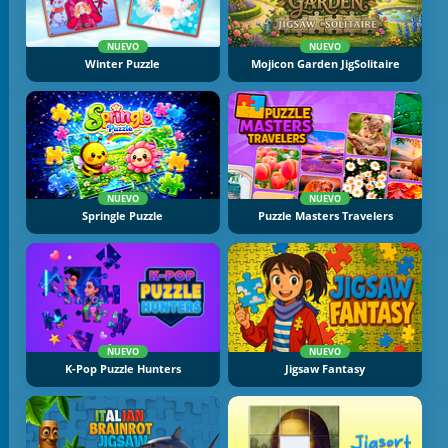
NUEVO
NUEVO
Winter Puzzle
Mojicon Garden JigSolitaire
NUEVO
NUEVO
Springle Puzzle
Puzzle Masters Travelers
NUEVO
NUEVO
K-Pop Puzzle Hunters
Jigsaw Fantasy