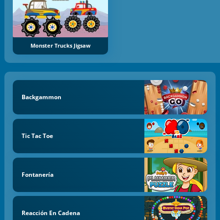
Monster Trucks Jigsaw
Backgammon
Tic Tac Toe
Fontanería
Reacción En Cadena