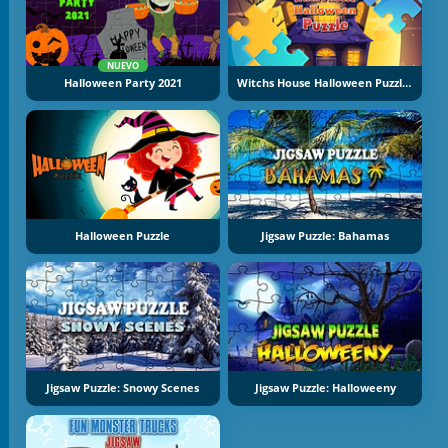
NUEVO
Halloween Party 2021
Witchs House Halloween Puzzles
Halloween Puzzle
Jigsaw Puzzle: Bahamas
Jigsaw Puzzle: Snowy Scenes
Jigsaw Puzzle: Halloweeny