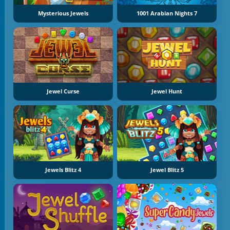
Mysterious Jewels
1001 Arabian Nights 7
Jewel Curse
Jewel Hunt
Jewels Blitz 4
Jewel Blitz 5