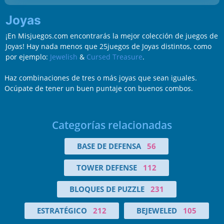
Joyas
¡En Misjuegos.com encontrarás la mejor colección de juegos de
Joyas! Hay nada menos que 25juegos de Joyas distintos, como
por ejemplo:
Jewelish
&
Cursed Treasure
.
Haz combinaciones de tres o más joyas que sean iguales.
Ocúpate de tener un buen puntaje con buenos combos.
Categorías relacionadas
BASE DE DEFENSA
56
TOWER DEFENSE
112
BLOQUES DE PUZZLE
231
ESTRATÉGICO
212
BEJEWELED
105