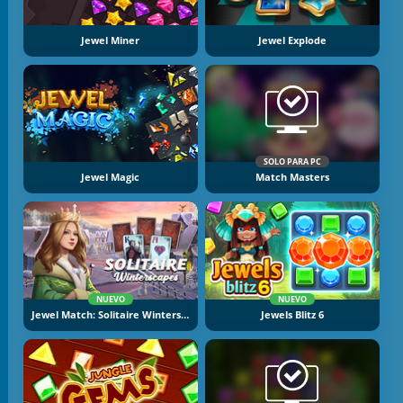
Jewel Miner
Jewel Explode
SOLO PARA PC
Jewel Magic
Match Masters
NUEVO
NUEVO
Jewel Match: Solitaire Winterscapes
Jewels Blitz 6