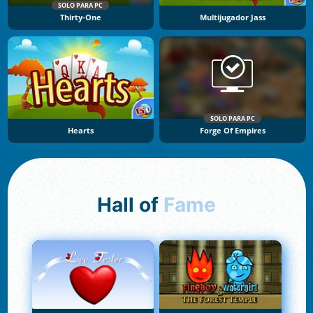
SOLO PARA PC
Thirty-One
Multijugador Jass
SOLO PARA PC
Hearts
Forge Of Empires
Hall of
Fame