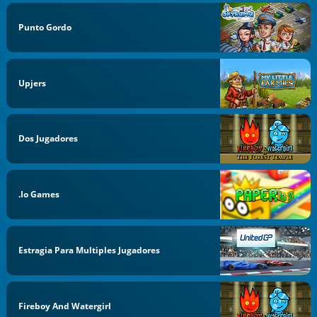
Punto Gordo
Upjers
Dos Jugadores
.io Games
Estragia Para Multiples Jugadores
Fireboy And Watergirl