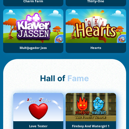
Charm Farm
Thirty-One
Multijugador Jass
Hearts
Hall of
Fame
Love Tester
Fireboy And Watergirl 1