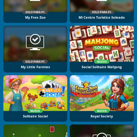
SOLO PARA PC
SOLO PARA PC
My Free Zoo
Mi Centro Turístico Soleado
SOLO PARA PC
NUEVO
My Little Farmies
Social Solitaire Mahjong
NUEVO
NUEVO
Solitaire Social
Royal Society