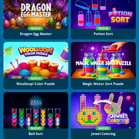
NUEVO
NUEVO
Dragon Egg Master
Potion Sort
NUEVO
NUEVO
Woolloop! Color Puzzle
Magic Water Sort Puzzle
NUEVO
NUEVO
Ball Sort
Jewel Coloring