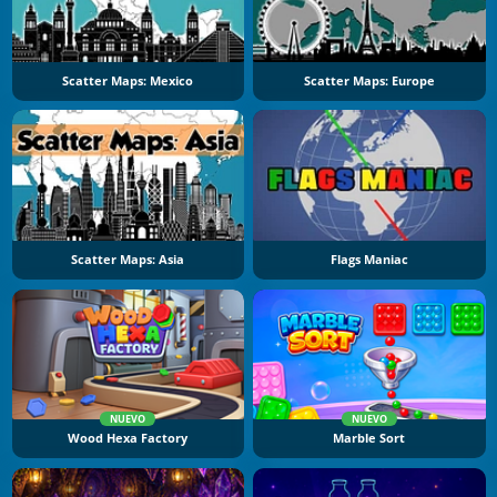
Scatter Maps: Mexico
Scatter Maps: Europe
Scatter Maps: Asia
Flags Maniac
NUEVO
NUEVO
Wood Hexa Factory
Marble Sort