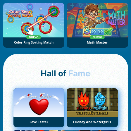
NUEVO
NUEVO
Color Ring Sorting Match
Math Master
Hall of
Fame
Love Tester
Fireboy And Watergirl 1