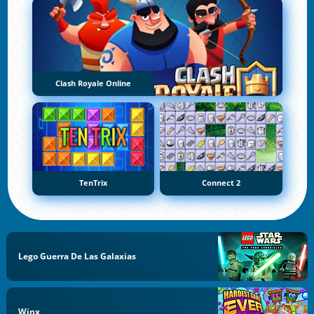
Clash Royale Online
TenTrix
Connect 2
Lego Guerra De Las Galaxias
Winx