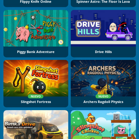
Flippy Knife Online
Spinner Astro: The Floor Is Lava
Piggy Bank Adventure
Drive Hills
NUEVO
NUEVO
Slingshot Fortress
Archers Ragdoll Physics