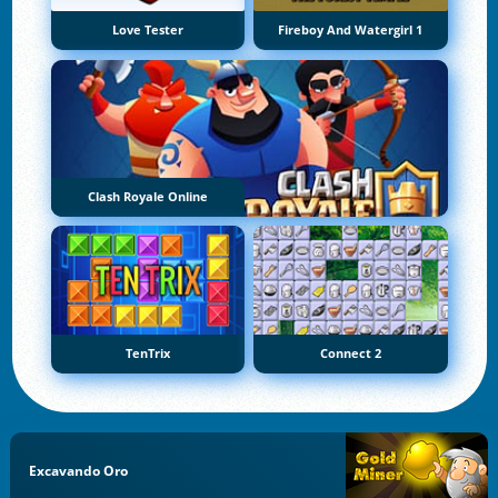
Love Tester
Fireboy And Watergirl 1
Clash Royale Online
TenTrix
Connect 2
Excavando Oro