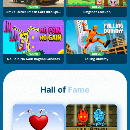
NUEVO
NUEVO
Bimka Drive: Smash Cars Into Splinters
Slingshot Chicken
NUEVO
NUEVO
No Pain No Gain Ragdoll Sandbox
Falling Dummy
Hall of
Fame