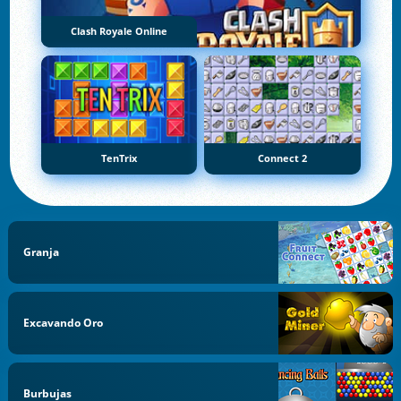
Clash Royale Online
TenTrix
Connect 2
Granja
Excavando Oro
Burbujas