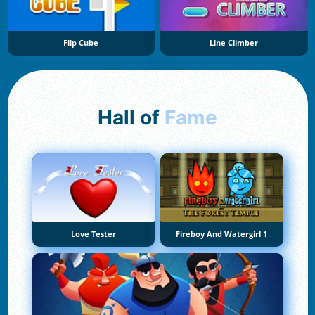
Flip Cube
Line Climber
Hall of
Fame
Love Tester
Fireboy And Watergirl 1