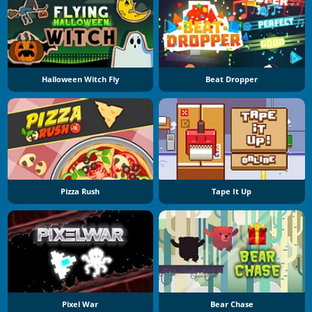
Halloween Witch Fly
Beat Dropper
Pizza Rush
Tape It Up
Pixel War
Bear Chase