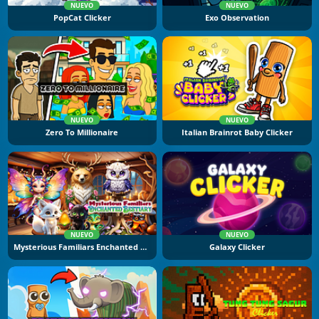
NUEVO
NUEVO
PopCat Clicker
Exo Observation
NUEVO
NUEVO
Zero To Millionaire
Italian Brainrot Baby Clicker
NUEVO
NUEVO
Mysterious Familiars Enchanted Bestiary
Galaxy Clicker