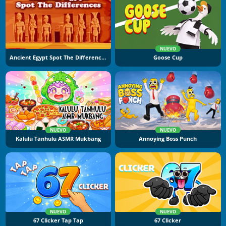
NUEVO
Ancient Egypt Spot The Differences
Goose Cup
NUEVO
NUEVO
Kalulu Tanhulu ASMR Mukbang
Annoying Boss Punch
NUEVO
NUEVO
67 Clicker Tap Tap
67 Clicker