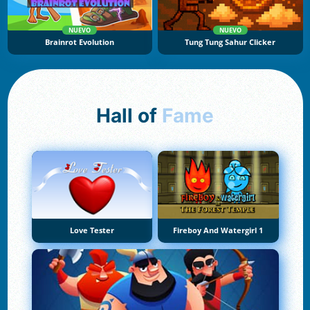
NUEVO
NUEVO
Brainrot Evolution
Tung Tung Sahur Clicker
Hall of
Fame
Love Tester
Fireboy And Watergirl 1