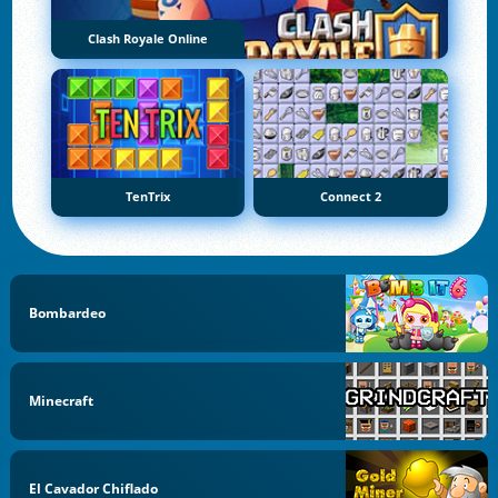
Clash Royale Online
TenTrix
Connect 2
Bombardeo
Minecraft
El Cavador Chiflado