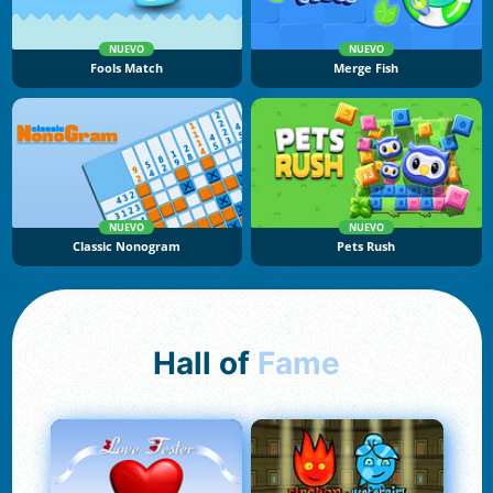
NUEVO
NUEVO
Fools Match
Merge Fish
NUEVO
NUEVO
Classic Nonogram
Pets Rush
Hall of
Fame