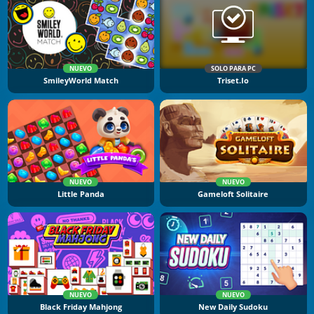
NUEVO
SOLO PARA PC
SmileyWorld Match
Triset.io
NUEVO
NUEVO
Little Panda
Gameloft Solitaire
NUEVO
NUEVO
Black Friday Mahjong
New Daily Sudoku