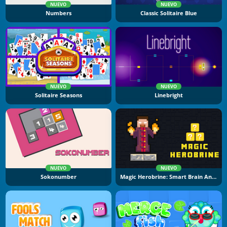
NUEVO
NUEVO
Numbers
Classic Solitaire Blue
NUEVO
NUEVO
Solitaire Seasons
Linebright
NUEVO
NUEVO
Sokonumber
Magic Herobrine: Smart Brain And Puzzle Quest