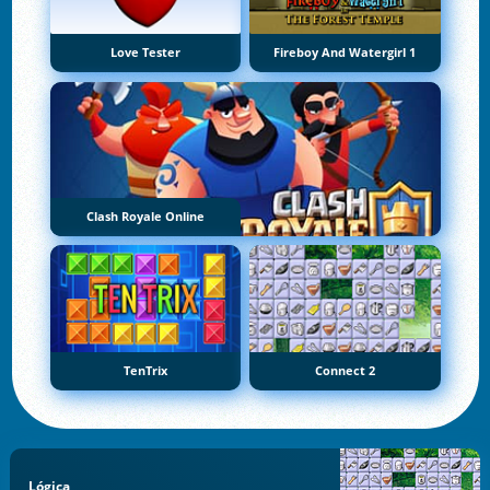
Love Tester
Fireboy And Watergirl 1
Clash Royale Online
TenTrix
Connect 2
Lógica