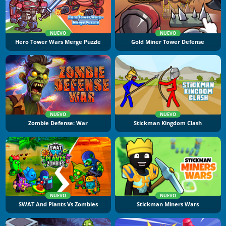
NUEVO
NUEVO
Hero Tower Wars Merge Puzzle
Gold Miner Tower Defense
NUEVO
NUEVO
Zombie Defense: War
Stickman Kingdom Clash
NUEVO
NUEVO
SWAT And Plants Vs Zombies
Stickman Miners Wars