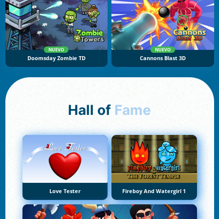
NUEVO
NUEVO
Doomsday Zombie TD
Cannons Blast 3D
Hall of
Fame
Love Tester
Fireboy And Watergirl 1