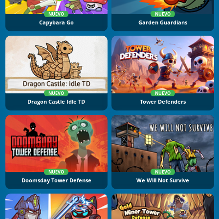
NUEVO
NUEVO
Capybara Go
Garden Guardians
NUEVO
NUEVO
Dragon Castle Idle TD
Tower Defenders
NUEVO
NUEVO
Doomsday Tower Defense
We Will Not Survive