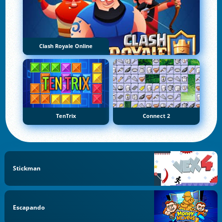
Clash Royale Online
TenTrix
Connect 2
Stickman
Escapando