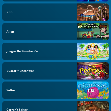
RPG
Alien
Juegos De Simulación
Buscar Y Encontrar
Saltar
Correr Y Saltar