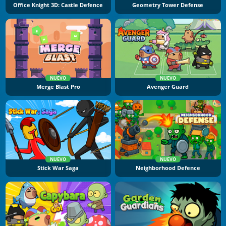
Office Knight 3D: Castle Defence
Geometry Tower Defense
NUEVO
NUEVO
Merge Blast Pro
Avenger Guard
NUEVO
NUEVO
Stick War Saga
Neighborhood Defence