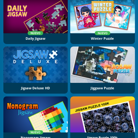
NUEVO
NUEVO
Daily Jigsaw
Winter Puzzle
Jigsaw Deluxe HD
Jiggsaw Puzzle
NUEVO
Nonogram Jigsaw
Jigsaw Puzzle 100k