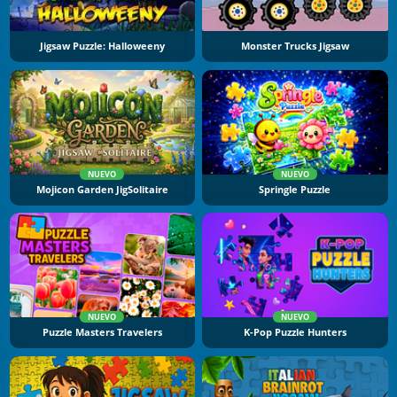
Jigsaw Puzzle: Halloweeny
Monster Trucks Jigsaw
NUEVO
NUEVO
Mojicon Garden JigSolitaire
Springle Puzzle
NUEVO
NUEVO
Puzzle Masters Travelers
K-Pop Puzzle Hunters