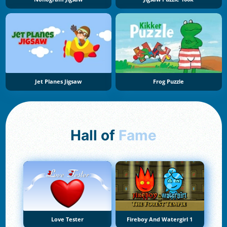
Jet Planes Jigsaw
Frog Puzzle
Hall of
Fame
Love Tester
Fireboy And Watergirl 1