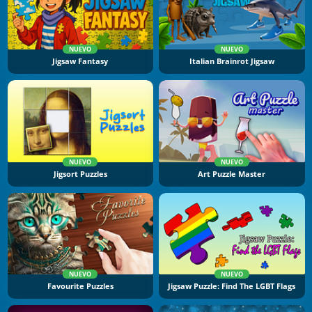
NUEVO
NUEVO
Jigsaw Fantasy
Italian Brainrot Jigsaw
NUEVO
NUEVO
Jigsort Puzzles
Art Puzzle Master
NUEVO
NUEVO
Favourite Puzzles
Jigsaw Puzzle: Find The LGBT Flags