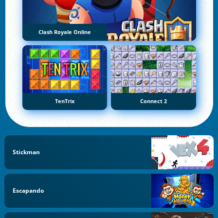
Clash Royale Online
TenTrix
Connect 2
Stickman
Escapando