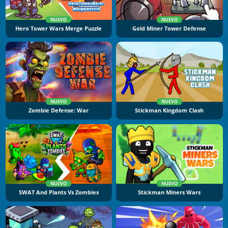
NUEVO
NUEVO
Hero Tower Wars Merge Puzzle
Gold Miner Tower Defense
NUEVO
NUEVO
Zombie Defense: War
Stickman Kingdom Clash
NUEVO
NUEVO
SWAT And Plants Vs Zombies
Stickman Miners Wars