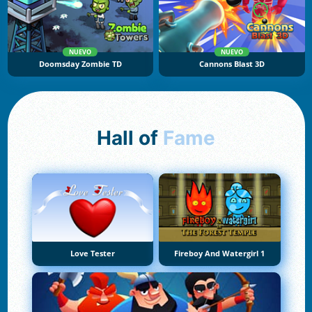
NUEVO
NUEVO
Doomsday Zombie TD
Cannons Blast 3D
Hall of
Fame
Love Tester
Fireboy And Watergirl 1