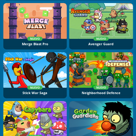
NUEVO
NUEVO
Merge Blast Pro
Avenger Guard
NUEVO
NUEVO
Stick War Saga
Neighborhood Defence