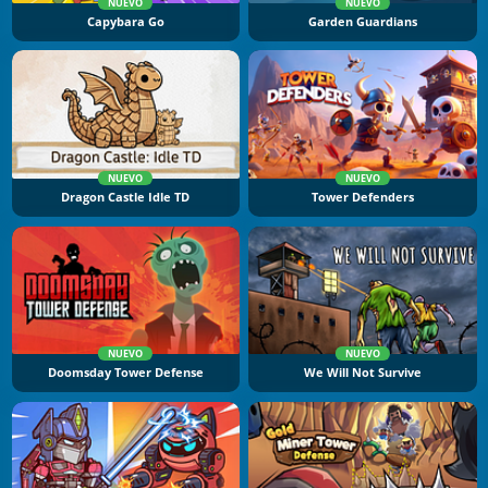
NUEVO
NUEVO
Capybara Go
Garden Guardians
NUEVO
NUEVO
Dragon Castle Idle TD
Tower Defenders
NUEVO
NUEVO
Doomsday Tower Defense
We Will Not Survive