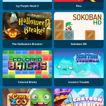
Icy Purple Head 2
Flou
The Halloween Breaker
Sokoban HD
Colored Bricks
Icesters Trouble