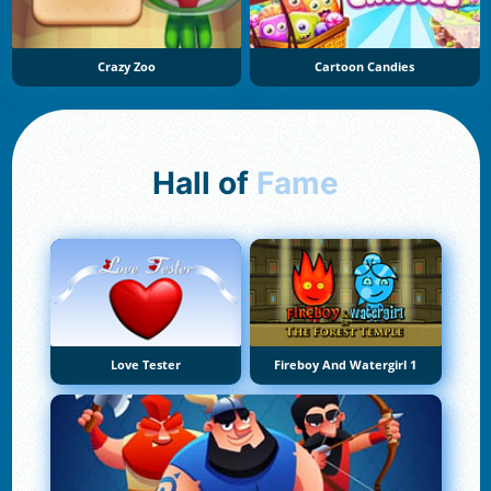
Crazy Zoo
Cartoon Candies
Hall of
Fame
Love Tester
Fireboy And Watergirl 1