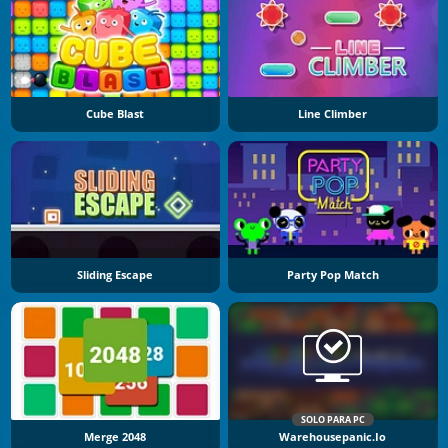
Cube Blast
Line Climber
Sliding Escape
Party Pop Match
SOLO PARA PC
Merge 2048
Warehousepanic.io