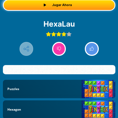
Jugar Ahora
HexaLau
Puzzles
Hexagon