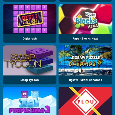
Digitcrush
Paper Blocks Hexa
Swap Tycoon
Jigsaw Puzzle: Bahamas