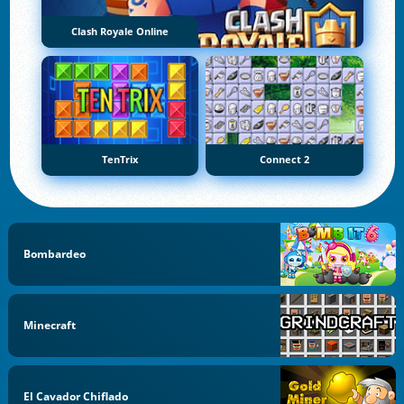
Clash Royale Online
TenTrix
Connect 2
Bombardeo
Minecraft
El Cavador Chiflado