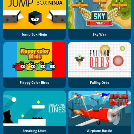
Jump Box Ninja
Sky War
Flappy Color Birds
Falling Orbs
Breaking Lines
Airplane Battle