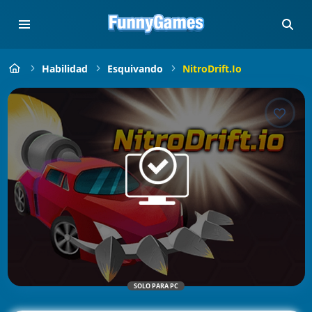
Habilidad
Esquivando
NitroDrift.io
SOLO PARA PC