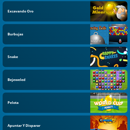
Excavando Oro
Burbujas
Snake
Bejeweled
Pelota
Apuntar Y Disparar