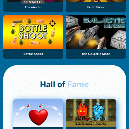
SOLO PARA PC
Thewire.io
Fruit Slicer
Bottle Shoot
The Galactic Maze
Hall of
Fame