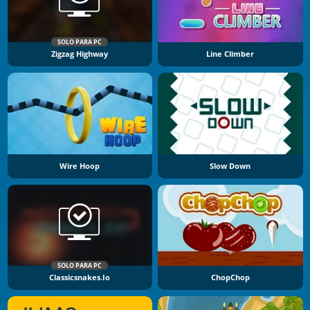
SOLO PARA PC
Zigzag Highway
Line Climber
Wire Hoop
Slow Down
SOLO PARA PC
Classicsnakes.io
ChopChop