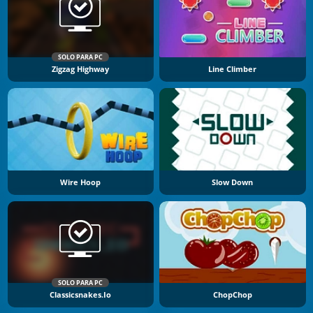
SOLO PARA PC
Zigzag Highway
Line Climber
Wire Hoop
Slow Down
SOLO PARA PC
Classicsnakes.io
ChopChop