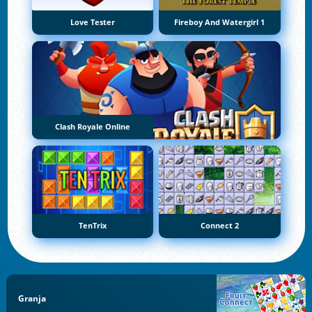
Love Tester
Fireboy And Watergirl 1
Clash Royale Online
TenTrix
Connect 2
Granja