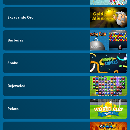
Excavando Oro
Burbujas
Snake
Bejeweled
Pelota