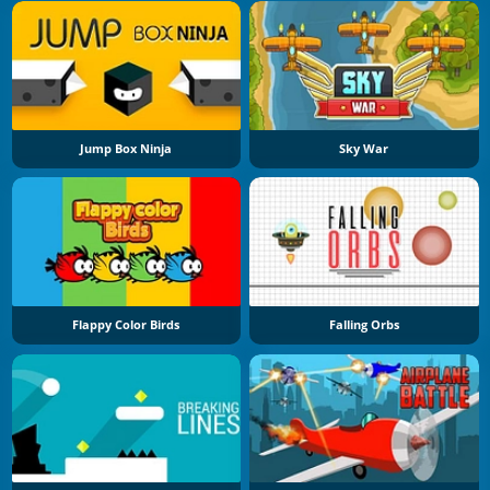
Jump Box Ninja
Sky War
Flappy Color Birds
Falling Orbs