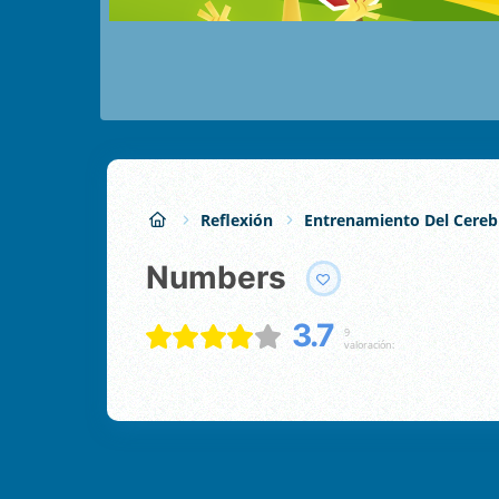
Reflexión
Entrenamiento Del Cereb
Numbers
3.7
9
valoración: