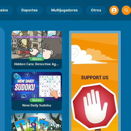
sino
Deportes
Multijugadores
Otros
NUEVO
Hidden Cats: Detective Agency
NUEVO
New Daily Sudoku