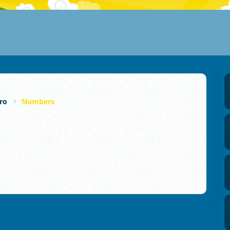
ro
Numbers