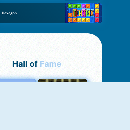
Hexagon
Hall of
Fame
Love Tester
Fireboy And Watergirl 1