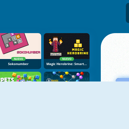
NUEVO
NUEVO
Sokonumber
Magic Herobrine: Smart Brain And Puzzle Quest
NUEVO
NUEVO
Pets Rush
Atomic Puzzle Online