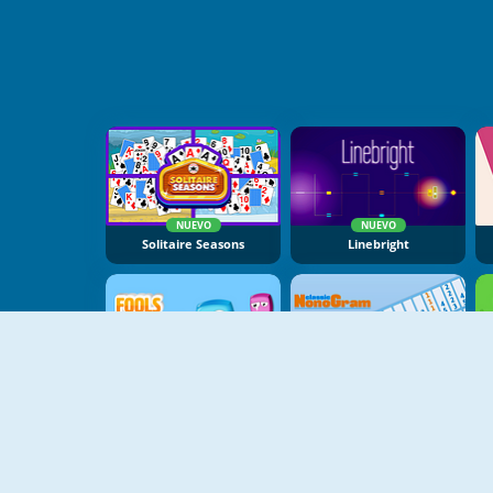
NUEVO
NUEVO
Solitaire Seasons
Linebright
NUEVO
NUEVO
Fools Match
Classic Nonogram