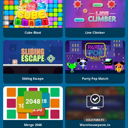
Cube Blast
Line Climber
Sliding Escape
Party Pop Match
SOLO PARA PC
Merge 2048
Warehousepanic.io