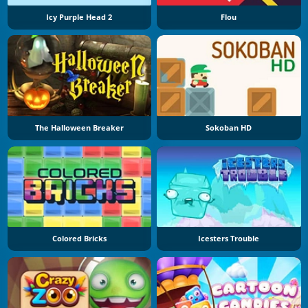
Icy Purple Head 2
Flou
The Halloween Breaker
Sokoban HD
Colored Bricks
Icesters Trouble