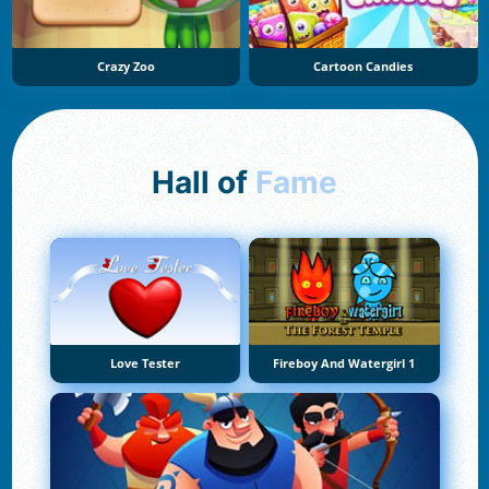
Crazy Zoo
Cartoon Candies
Hall of
Fame
Love Tester
Fireboy And Watergirl 1