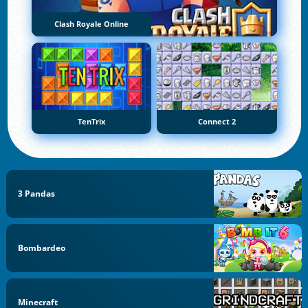
Clash Royale Online
TenTrix
Connect 2
3 Pandas
Bombardeo
Minecraft