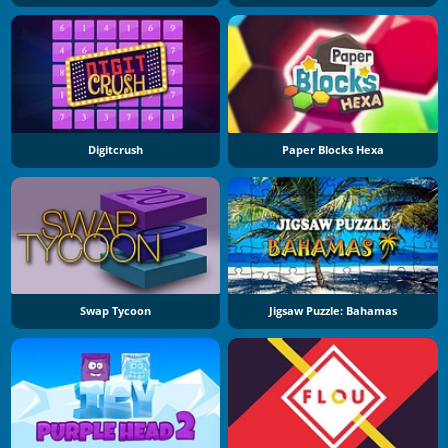
Digitcrush
Paper Blocks Hexa
Swap Tycoon
Jigsaw Puzzle: Bahamas