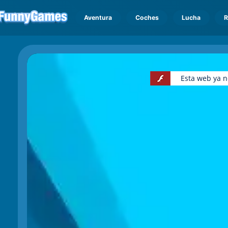
Aventura
Coches
Lucha
R
Esta web ya n