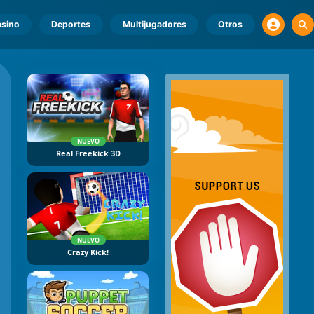
sino
Deportes
Multijugadores
Otros
NUEVO
Real Freekick 3D
NUEVO
Crazy Kick!