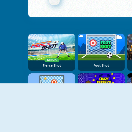
NUEVO
Fierce Shot
Foot Shot
Free Kick Online
Crazy Freekick