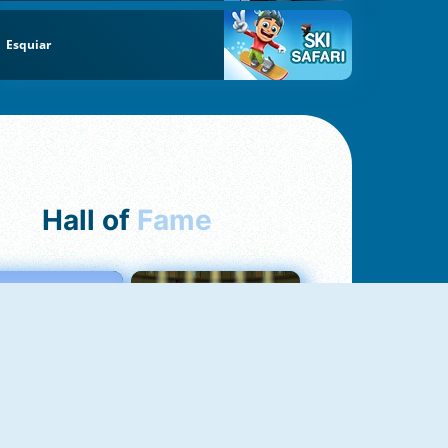
Esquiar
Hall of
Fame
Love Tester
Fireboy And Watergirl 1