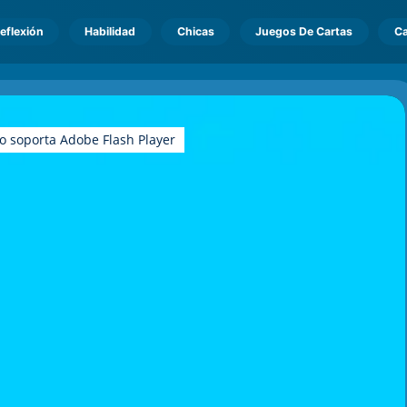
eflexión
Habilidad
Chicas
Juegos De Cartas
Ca
o soporta Adobe Flash Player