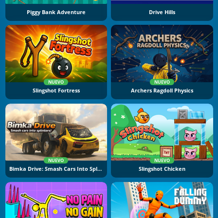
Piggy Bank Adventure
Drive Hills
NUEVO
NUEVO
Slingshot Fortress
Archers Ragdoll Physics
NUEVO
NUEVO
Bimka Drive: Smash Cars Into Splinters
Slingshot Chicken