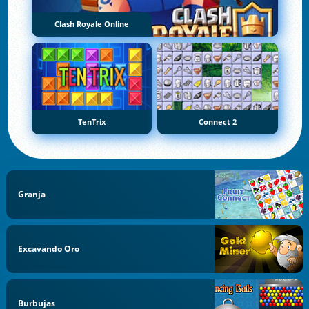
Clash Royale Online
TenTrix
Connect 2
Granja
Excavando Oro
Burbujas