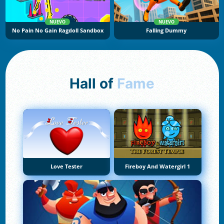
NUEVO
NUEVO
No Pain No Gain Ragdoll Sandbox
Falling Dummy
Hall of
Fame
Love Tester
Fireboy And Watergirl 1