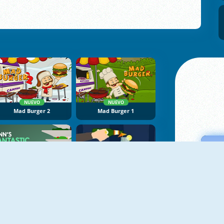
NUEVO
NUEVO
Mad Burger 2
Mad Burger 1
Finn's Fantastic Food Machine
Bartender Game