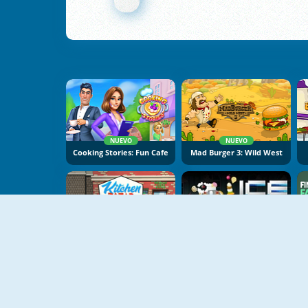
NUEVO
NUEVO
Cooking Stories: Fun Cafe
Mad Burger 3: Wild West
NUEVO
Kitchen Bazar
Ice O Matic