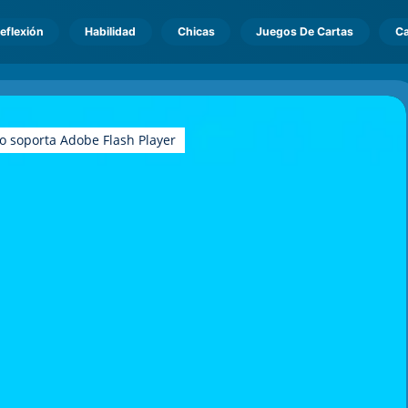
eflexión
Habilidad
Chicas
Juegos De Cartas
Ca
o soporta Adobe Flash Player