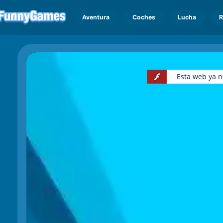
Aventura
Coches
Lucha
R
Esta web ya n