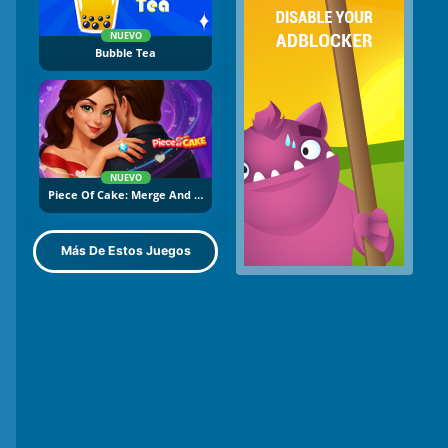
NUEVO
Bubble Tea
NUEVO
Piece Of Cake: Merge And Bake
Más De Estos Juegos