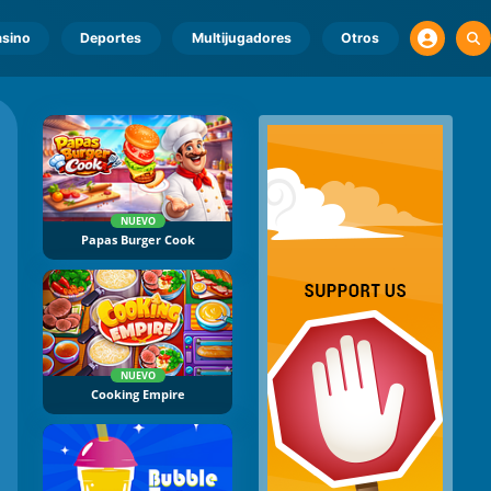
sino
Deportes
Multijugadores
Otros
NUEVO
Papas Burger Cook
NUEVO
Cooking Empire