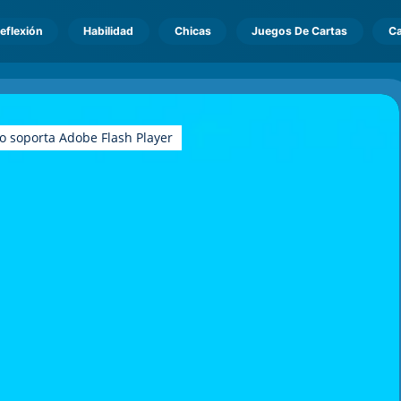
eflexión
Habilidad
Chicas
Juegos De Cartas
Ca
o soporta Adobe Flash Player