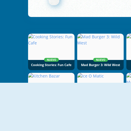
NUEVO
NUEVO
Cooking Stories: Fun Cafe
Mad Burger 3: Wild West
NUEVO
Kitchen Bazar
Ice O Matic