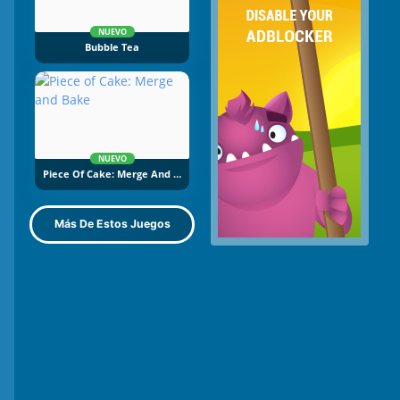
NUEVO
Bubble Tea
NUEVO
Piece Of Cake: Merge And Bake
Más De Estos Juegos