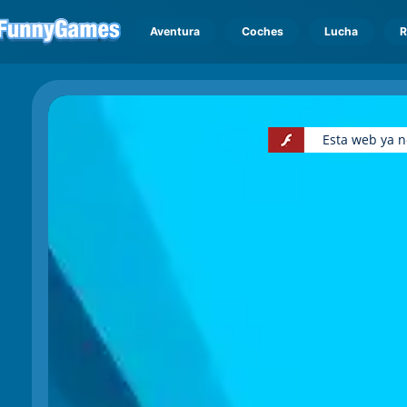
Aventura
Coches
Lucha
R
Esta web ya n