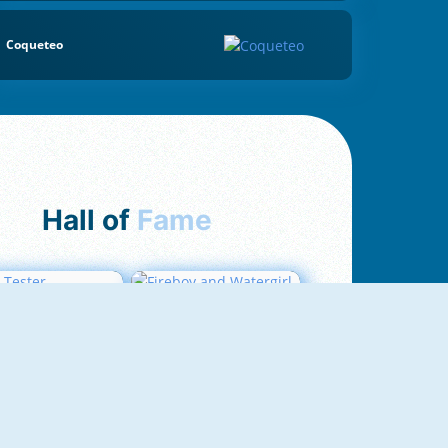
Coqueteo
Hall of
Fame
Love Tester
Fireboy And Watergirl 1