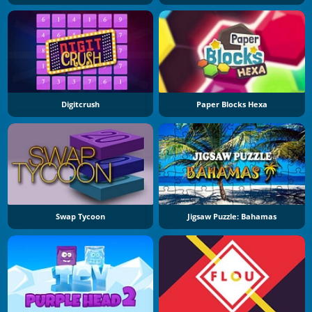
Digitcrush
Paper Blocks Hexa
Swap Tycoon
Jigsaw Puzzle: Bahamas