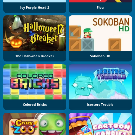
Icy Purple Head 2
Flou
The Halloween Breaker
Sokoban HD
Colored Bricks
Icesters Trouble