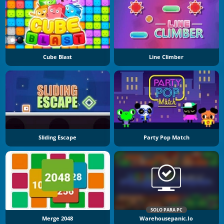
Cube Blast
Line Climber
Sliding Escape
Party Pop Match
SOLO PARA PC
Merge 2048
Warehousepanic.io