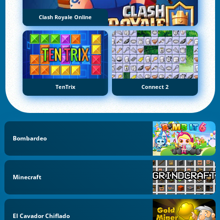
Clash Royale Online
TenTrix
Connect 2
Bombardeo
Minecraft
El Cavador Chiflado