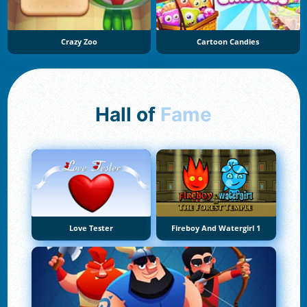
Crazy Zoo
Cartoon Candies
Hall of
Fame
Love Tester
Fireboy And Watergirl 1