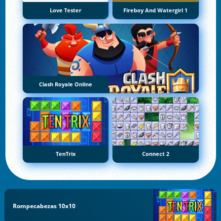
Love Tester
Fireboy And Watergirl 1
Clash Royale Online
TenTrix
Connect 2
Rompecabezas 10x10