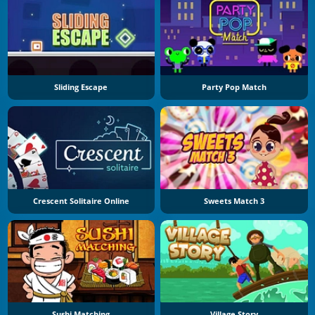
Sliding Escape
Party Pop Match
Crescent Solitaire Online
Sweets Match 3
Sushi Matching
Village Story