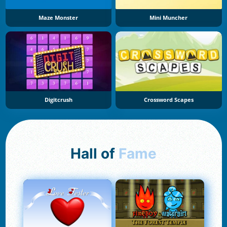
Maze Monster
Mini Muncher
Digitcrush
Crossword Scapes
Hall of
Fame