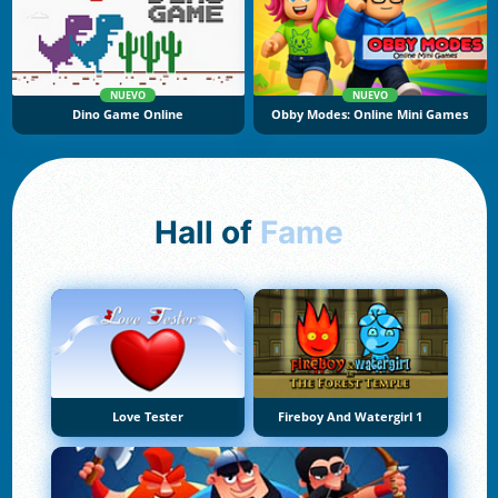
NUEVO
NUEVO
Dino Game Online
Obby Modes: Online Mini Games
Hall of
Fame
Love Tester
Fireboy And Watergirl 1