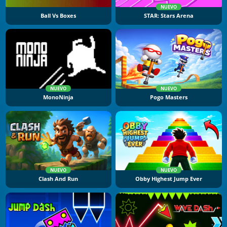
NUEVO
Ball Vs Boxes
STAR: Stars Arena
NUEVO
NUEVO
MonoNinja
Pogo Masters
NUEVO
NUEVO
Clash And Run
Obby Highest Jump Ever