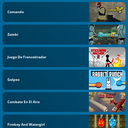
Comando
Zombi
Juego De Francotirador
Golpeo
Combate En El Aire
Fireboy And Watergirl