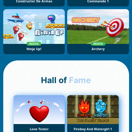
Constructor De Armas
Commando 1
NUEVO
NUEVO
Ninja Up!
Archery
Hall of
Fame
Love Tester
Fireboy And Watergirl 1