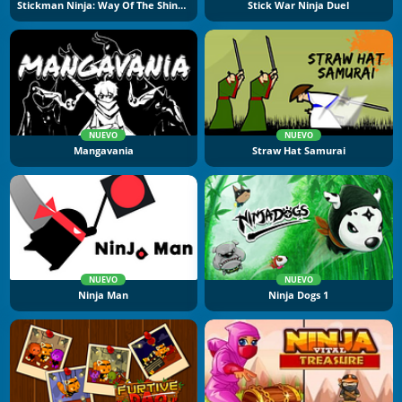
Stickman Ninja: Way Of The Shinobi
Stick War Ninja Duel
NUEVO
NUEVO
Mangavania
Straw Hat Samurai
NUEVO
NUEVO
Ninja Man
Ninja Dogs 1