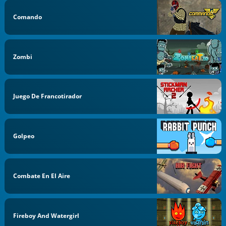
Comando
Zombi
Juego De Francotirador
Golpeo
Combate En El Aire
Fireboy And Watergirl