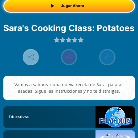
Jugar Ahora
Sara's Cooking Class: Potatoes
Vamos a saborear una nueva receta de Sara: patatas
asadas. Sigue las instrucciones y no te distraigas.
Educativos