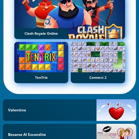
Clash Royale Online
TenTrix
Connect 2
Valentine
Besarse Al Escondite