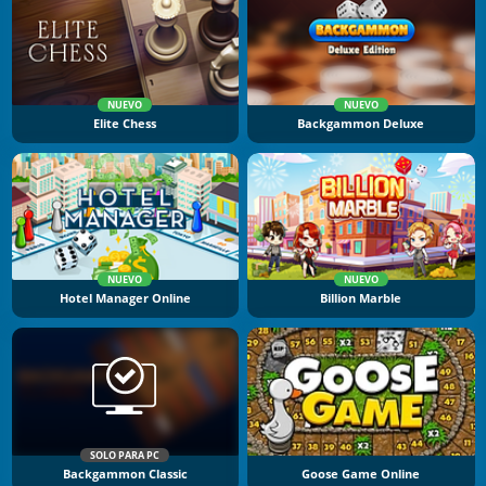
NUEVO
NUEVO
Elite Chess
Backgammon Deluxe
NUEVO
NUEVO
Hotel Manager Online
Billion Marble
SOLO PARA PC
Backgammon Classic
Goose Game Online