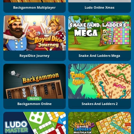
Backgammon Multiplayer
Ludo Online Xmas
RoyalDice Journey
Snake And Ladders Mega
NUEVO
Backgammon Online
Snakes And Ladders 2