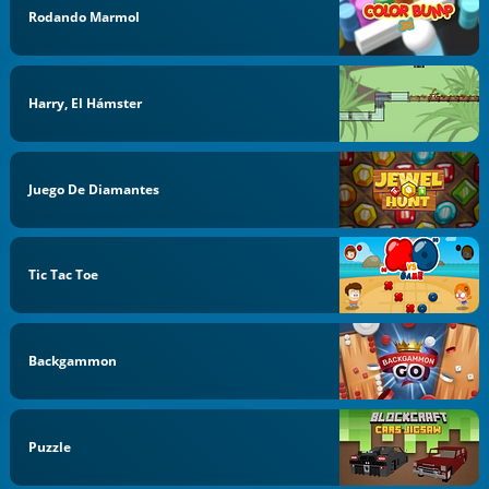
Rodando Marmol
Harry, El Hámster
Juego De Diamantes
Tic Tac Toe
Backgammon
Puzzle