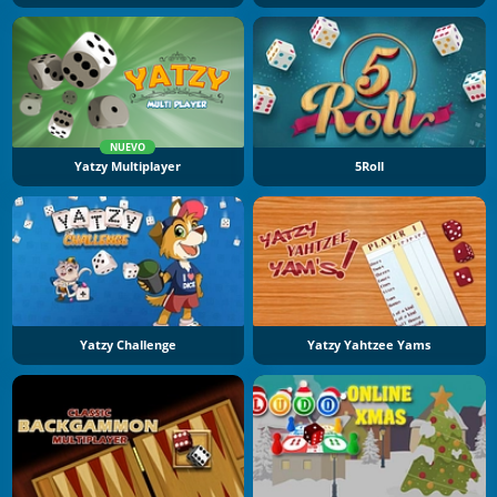
NUEVO
Yatzy Multiplayer
5Roll
Yatzy Challenge
Yatzy Yahtzee Yams