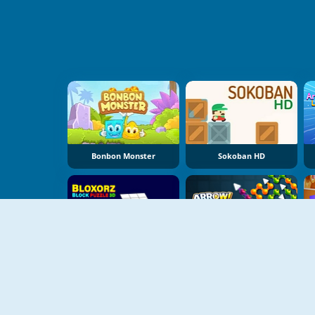
Bonbon Monster
Sokoban HD
NUEVO
NUEVO
Bloxors Block Puzzle 3D
Arrow Sorting