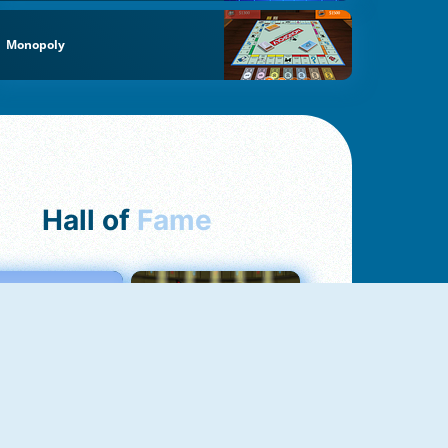
Monopoly
Hall of
Fame
Love Tester
Fireboy And Watergirl 1