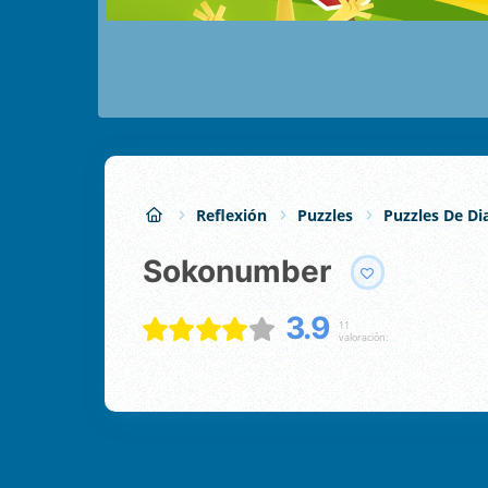
Reflexión
Puzzles
Puzzles De Di
Sokonumber
3.9
11
valoración: