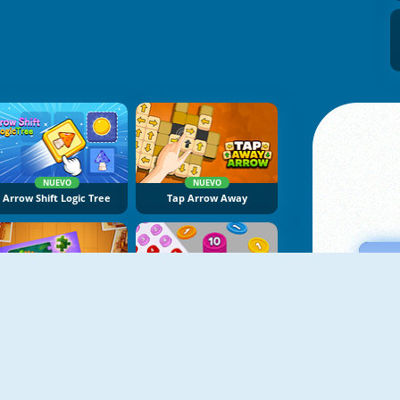
NUEVO
NUEVO
Arrow Shift Logic Tree
Tap Arrow Away
NUEVO
NUEVO
Jigsaw Cards: Daily Puzzles
Coin Stack Up