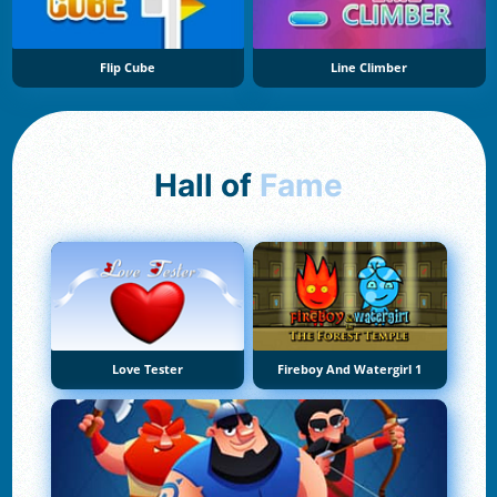
Flip Cube
Line Climber
Hall of
Fame
Love Tester
Fireboy And Watergirl 1