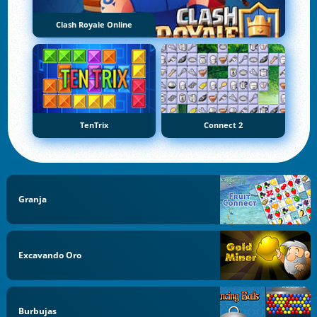
Clash Royale Online
TenTrix
Connect 2
Granja
Excavando Oro
Burbujas