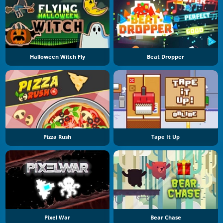
Halloween Witch Fly
Beat Dropper
Pizza Rush
Tape It Up
Pixel War
Bear Chase