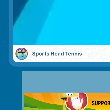
Sports Head Tennis