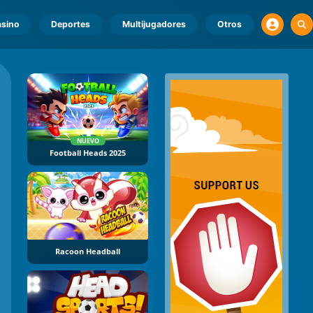
sino
Deportes
Multijugadores
Otros
NUEVO
Football Heads 2025
Racoon Headball