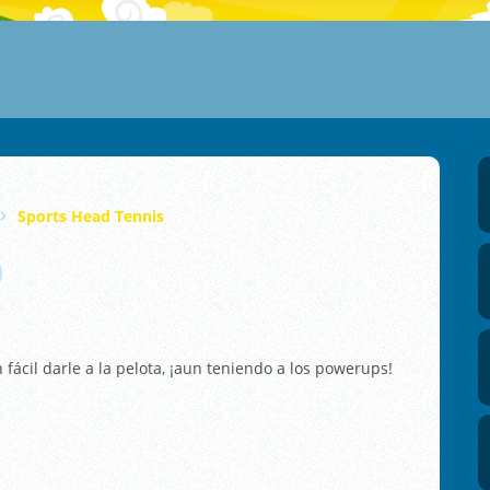
Sports Head Tennis
n fácil darle a la pelota, ¡aun teniendo a los powerups!