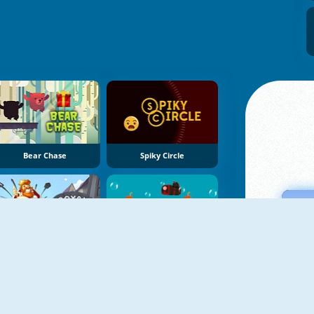
Bear Chase
Spiky Circle
Royal Rush
Music Submarine