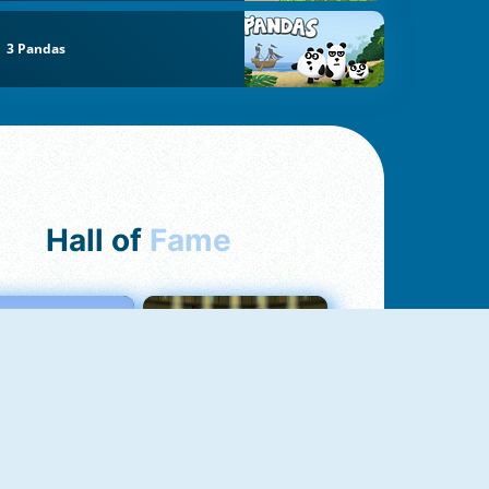
3 Pandas
Hall of
Fame
Love Tester
Fireboy And Watergirl 1