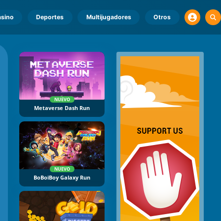
sino
Deportes
Multijugadores
Otros
NUEVO
Metaverse Dash Run
NUEVO
BoBoiBoy Galaxy Run