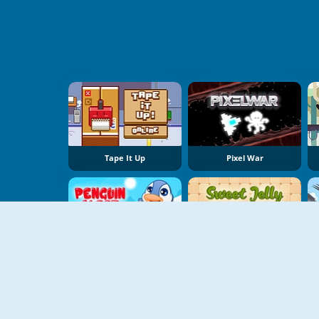
Tape It Up
Pixel War
Penguin Quest
Sweet Jelly