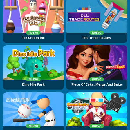
NUEVO
NUEVO
Ice Cream Inc
Idle Trade Routes
NUEVO
NUEVO
Dino Idle Park
Piece Of Cake: Merge And Bake
NUEVO
NUEVO