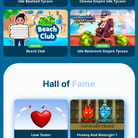
Idle Baseball Tycoon
Cinema Empire Idle Tycoon
NUEVO
NUEVO
Beach Club
Idle Bathroom Empire Tycoon
Hall of
Fame
Love Tester
Fireboy And Watergirl 1