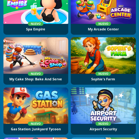
NUEVO
NUEVO
Spa Empire
My Arcade Center
NUEVO
NUEVO
My Cake Shop: Bake And Serve
Sophie's Farm
NUEVO
NUEVO
Gas Station: Junkyard Tycoon
Airport Security