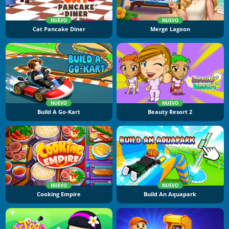
NUEVO
NUEVO
Cat Pancake Diner
Merge Lagoon
NUEVO
NUEVO
Build A Go-Kart
Beauty Resort 2
NUEVO
NUEVO
Cooking Empire
Build An Aquapark