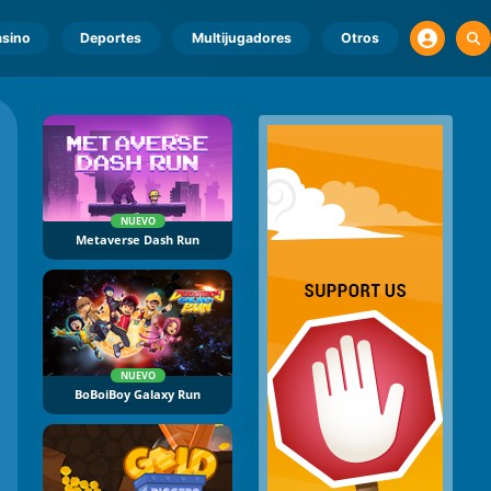
sino
Deportes
Multijugadores
Otros
NUEVO
Metaverse Dash Run
NUEVO
BoBoiBoy Galaxy Run