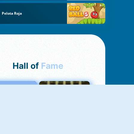
Pelota Roja
Hall of
Fame
Love Tester
Fireboy And Watergirl 1