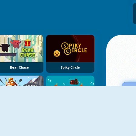
Bear Chase
Spiky Circle
Royal Rush
Music Submarine