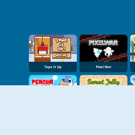
Tape It Up
Pixel War
Penguin Quest
Sweet Jelly