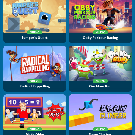
NUEVO
NUEVO
Jumper's Quest
Obby Parkour Racing
NUEVO
NUEVO
Radical Rappelling
Om Nom Run
NUEVO
NUEVO
Math Obby
Draw Climber