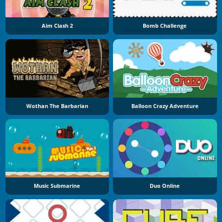
Aim Clash 2
Bomb Challenge
Wothan The Barbarian
Balloon Crazy Adventure
Music Submarine
Duo Online