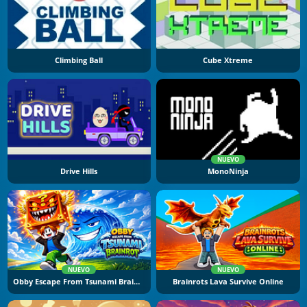
Climbing Ball
Cube Xtreme
NUEVO
Drive Hills
MonoNinja
NUEVO
NUEVO
Obby Escape From Tsunami Brainrot
Brainrots Lava Survive Online