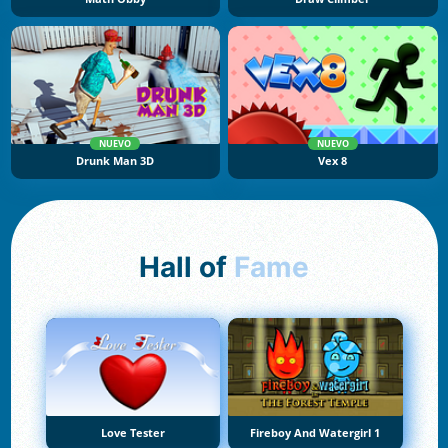
NUEVO
NUEVO
Drunk Man 3D
Vex 8
Hall of
Fame
Love Tester
Fireboy And Watergirl 1