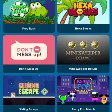
Frog Rush
Hexa Blocks
Don't Mess Up
Minesweeper Deluxe
Sliding Escape
Party Pop Match