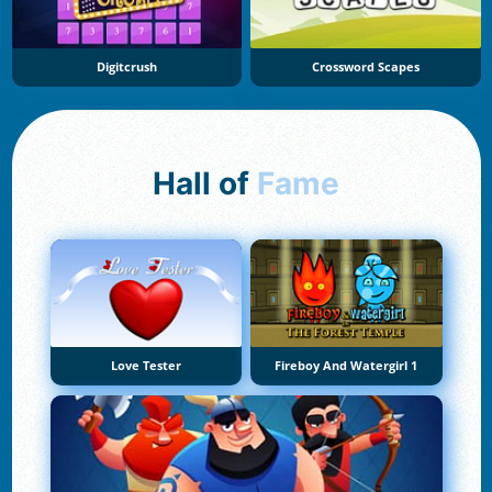
Digitcrush
Crossword Scapes
Hall of
Fame
Love Tester
Fireboy And Watergirl 1