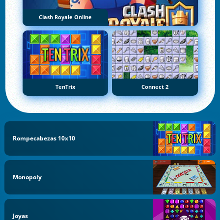
Clash Royale Online
TenTrix
Connect 2
Rompecabezas 10x10
Monopoly
Joyas