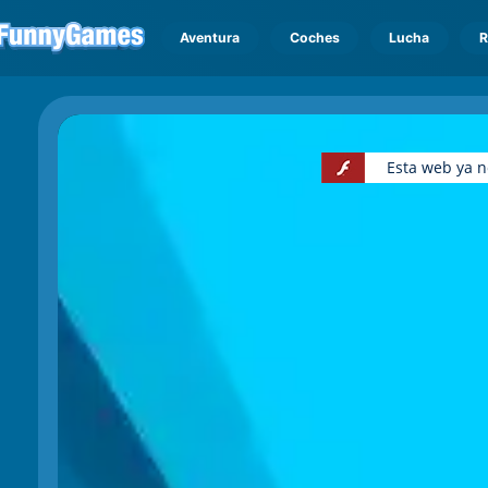
Aventura
Coches
Lucha
R
Esta web ya n