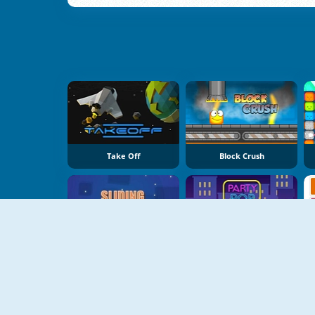
Take Off
Block Crush
Sliding Escape
Party Pop Match