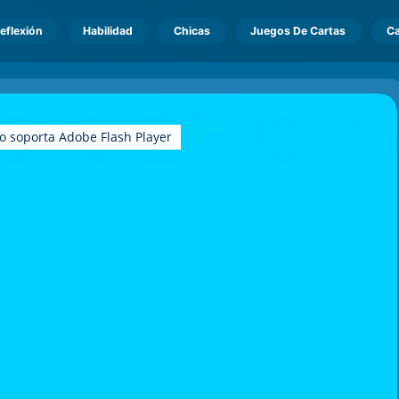
eflexión
Habilidad
Chicas
Juegos De Cartas
Ca
o soporta Adobe Flash Player