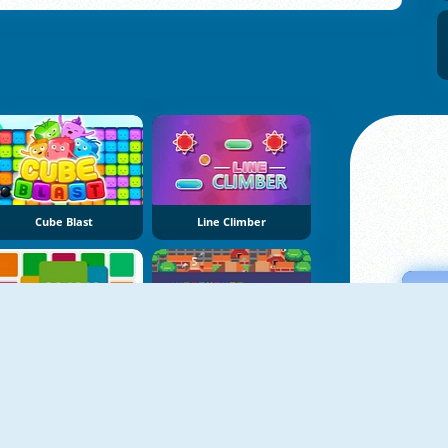
Cube Blast
Line Climber
Merge 2048
Warehousepanic.io