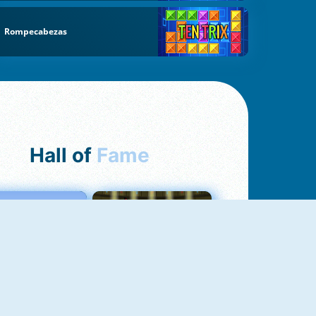
Rompecabezas
Hall of
Fame
Love Tester
Fireboy And Watergirl 1