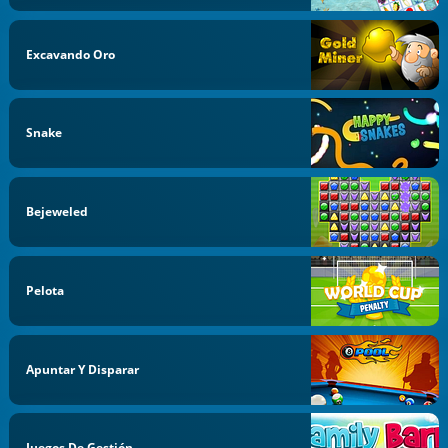
Excavando Oro
Snake
Bejeweled
Pelota
Apuntar Y Disparar
Juegos De Gestión