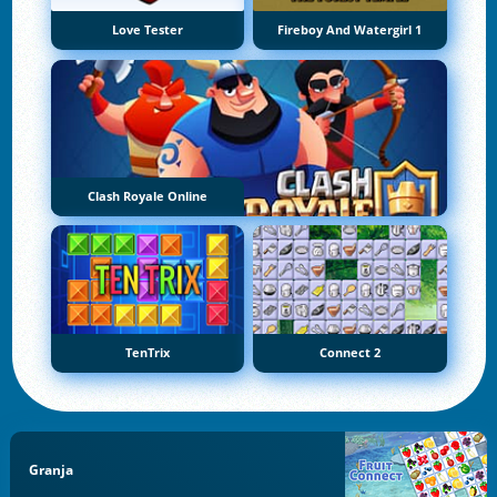
Love Tester
Fireboy And Watergirl 1
Clash Royale Online
TenTrix
Connect 2
Granja