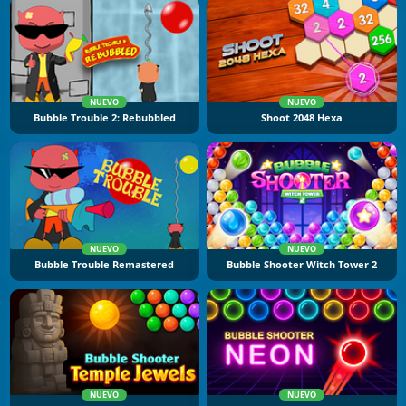
NUEVO
NUEVO
Bubble Trouble 2: Rebubbled
Shoot 2048 Hexa
NUEVO
NUEVO
Bubble Trouble Remastered
Bubble Shooter Witch Tower 2
NUEVO
NUEVO