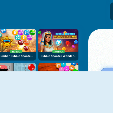
NUEVO
NUEVO
Number Bubble Shooter Wild West
Bubble Shooter Wonders Of Egypt
NUEVO
NUEVO
Bubble Trouble 2: Rebubbled
Shoot 2048 Hexa