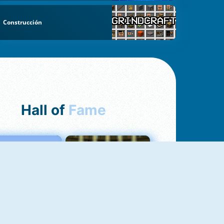
Construcción
Hall of
Fame
Love Tester
Fireboy And Watergirl 1