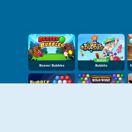
NUEVO
Beaver Bubbles
Bubbits
NUEVO
NUEVO
Bubble Shooter: Spinner Pop
Bubble Shooter Wild West