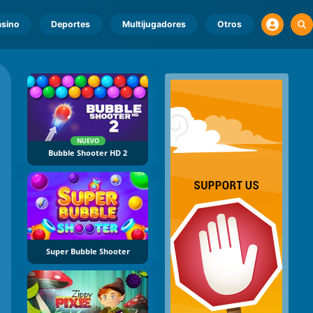
sino
Deportes
Multijugadores
Otros
NUEVO
Bubble Shooter HD 2
Super Bubble Shooter