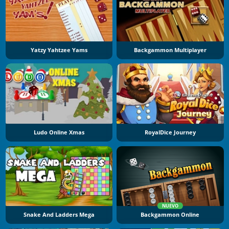
Yatzy Yahtzee Yams
Backgammon Multiplayer
Ludo Online Xmas
RoyalDice Journey
NUEVO
Snake And Ladders Mega
Backgammon Online