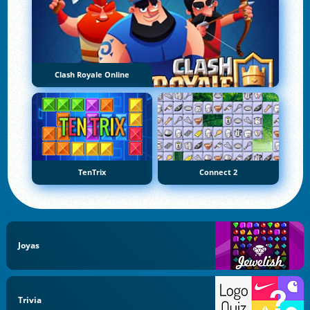
Clash Royale Online
TenTrix
Connect 2
Joyas
Trivia