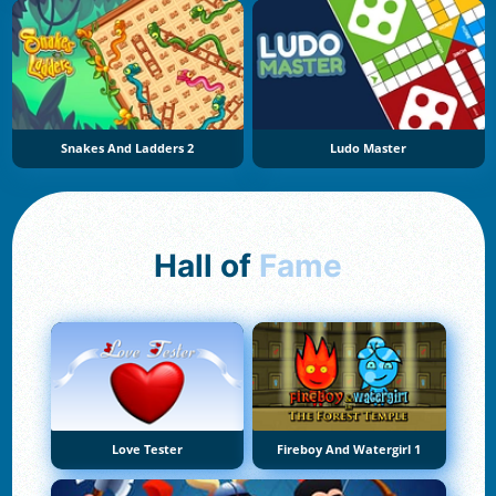
Snakes And Ladders 2
Ludo Master
Hall of
Fame
Love Tester
Fireboy And Watergirl 1