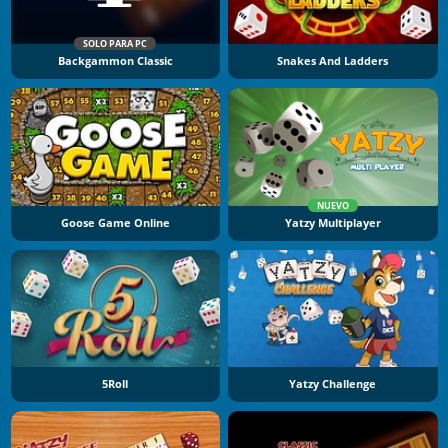
SOLO PARA PC
Backgammon Classic
Snakes And Ladders
NUEVO
Goose Game Online
Yatzy Multiplayer
5Roll
Yatzy Challenge