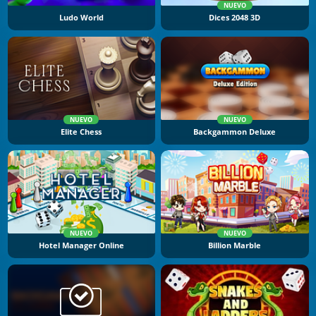
NUEVO
Ludo World
Dices 2048 3D
NUEVO
NUEVO
Elite Chess
Backgammon Deluxe
NUEVO
NUEVO
Hotel Manager Online
Billion Marble