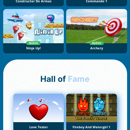
Constructor De Armas
Commando 1
NUEVO
NUEVO
Ninja Up!
Archery
Hall of
Fame
Love Tester
Fireboy And Watergirl 1