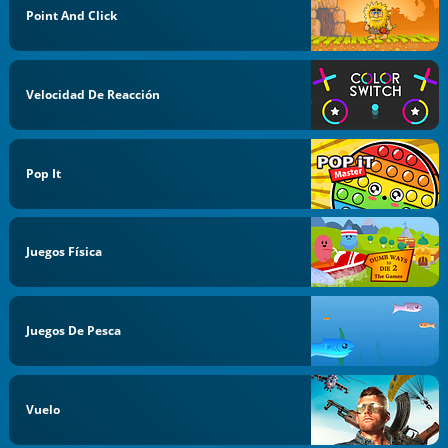
Point And Click
Velocidad De Reacción
Pop It
Juegos Física
Juegos De Pesca
Vuelo