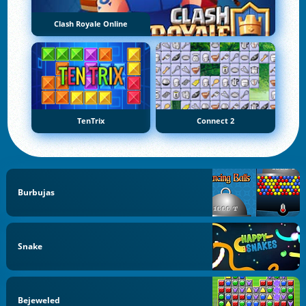
Clash Royale Online
TenTrix
Connect 2
Burbujas
Snake
Bejeweled