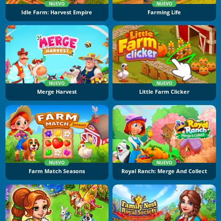
NUEVO
NUEVO
Idle Farm: Harvest Empire
Farming Life
NUEVO
NUEVO
Merge Harvest
Little Farm Clicker
NUEVO
NUEVO
Farm Match Seasons
Royal Ranch: Merge And Collect