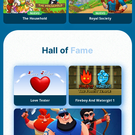
NUEVO
NUEVO
The Household
Royal Society
Hall of
Fame
Love Tester
Fireboy And Watergirl 1