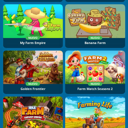
NUEVO
NUEVO
My Farm Empire
Banana Farm
NUEVO
NUEVO
Golden Frontier
Farm Match Seasons 2