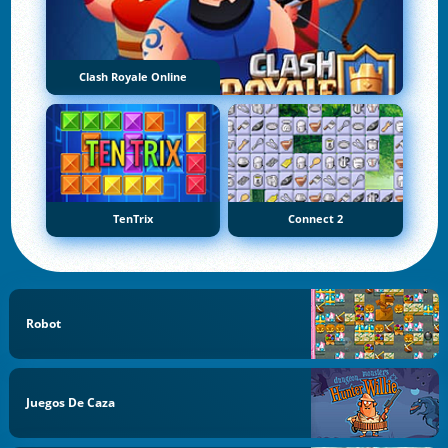
Clash Royale Online
TenTrix
Connect 2
Robot
Juegos De Caza