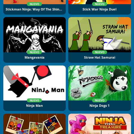
NUEVO
NUEVO
Stickman Ninja: Way Of The Shinobi
Stick War Ninja Duel
NUEVO
NUEVO
Mangavania
Straw Hat Samurai
NUEVO
NUEVO
Ninja Man
Ninja Dogs 1