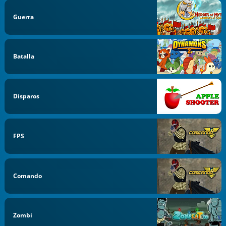
Guerra
Batalla
Disparos
FPS
Comando
Zombi