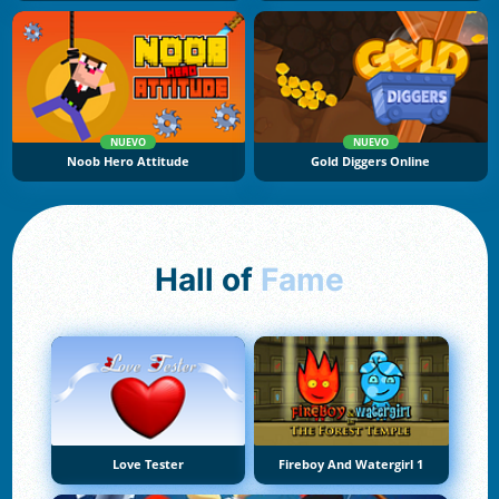
NUEVO
NUEVO
Noob Hero Attitude
Gold Diggers Online
Hall of
Fame
Love Tester
Fireboy And Watergirl 1