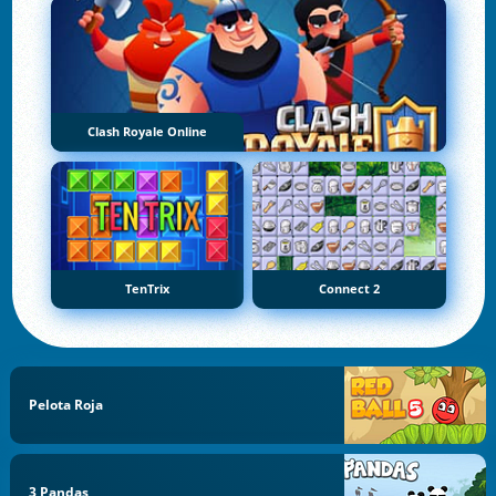
Clash Royale Online
TenTrix
Connect 2
Pelota Roja
3 Pandas