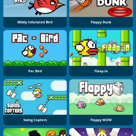
Mildly Infuriated Bird
Flappy Dunk
Pac Bird
Flaap.io
Swing Copters
Flappy WOW