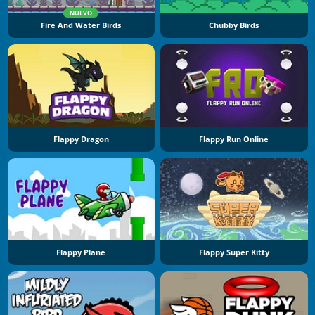
NUEVO
Fire And Water Birds
Chubby Birds
Flappy Dragon
Flappy Run Online
Flappy Plane
Flappy Super Kitty