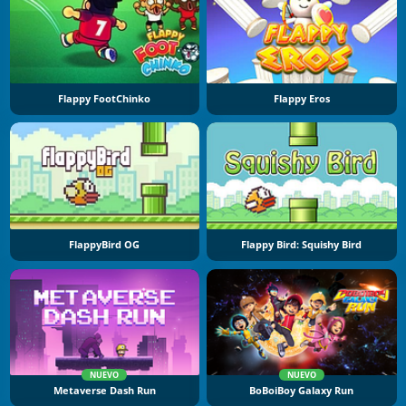
Flappy FootChinko
Flappy Eros
FlappyBird OG
Flappy Bird: Squishy Bird
NUEVO
NUEVO
Metaverse Dash Run
BoBoiBoy Galaxy Run