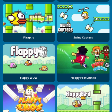
Flaap.io
Swing Copters
Flappy WOW
Flappy FootChinko