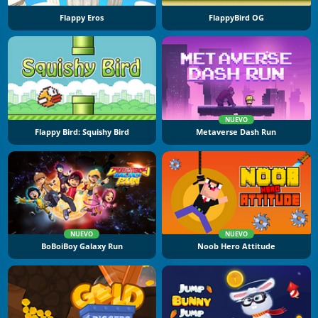
Flappy Eros
FlappyBird OG
NUEVO
Flappy Bird: Squishy Bird
Metaverse Dash Run
NUEVO
NUEVO
BoBoiBoy Galaxy Run
Noob Hero Attitude