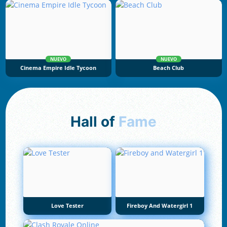
NUEVO
NUEVO
Cinema Empire Idle Tycoon
Beach Club
Hall of
Fame
Love Tester
Fireboy And Watergirl 1