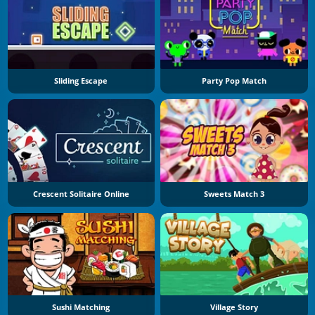
Sliding Escape
Party Pop Match
Crescent Solitaire Online
Sweets Match 3
Sushi Matching
Village Story