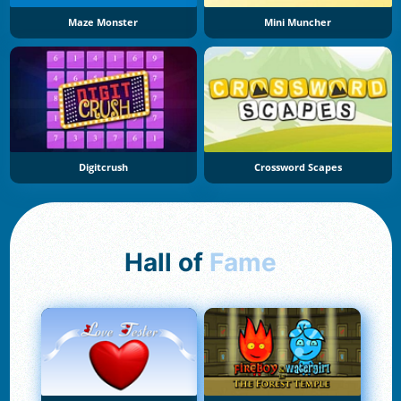
Maze Monster
Mini Muncher
Digitcrush
Crossword Scapes
Hall of
Fame