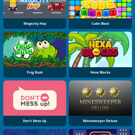
Megacity Hop
Cube Blast
Frog Rush
Hexa Blocks
Don't Mess Up
Minesweeper Deluxe